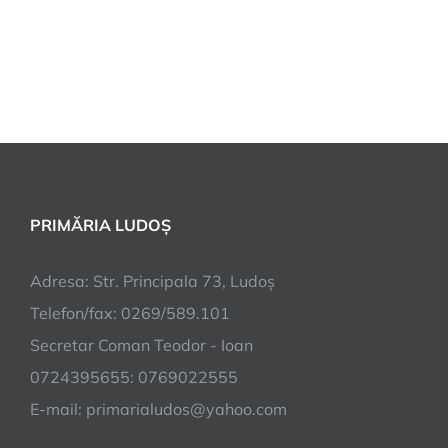
PRIMĂRIA LUDOȘ
Adresa: Str. Principala 73, Ludoș
Telefon/fax: 0269/589.101
Secretar Coman Teodor - Ioan
0724395655: 0769022555
E-mail: primarialudos@yahoo.com