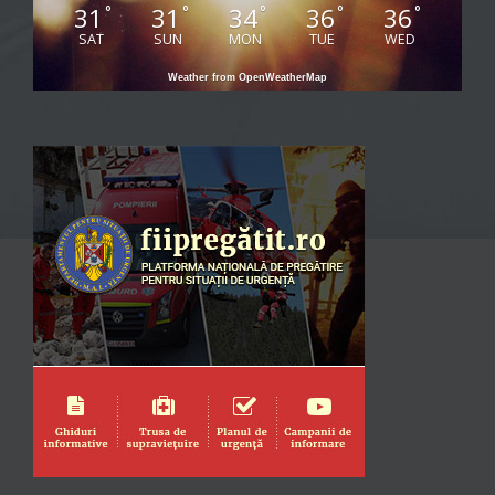
31
31
34
36
36
°
°
°
°
°
SAT
SUN
MON
TUE
WED
Weather from OpenWeatherMap