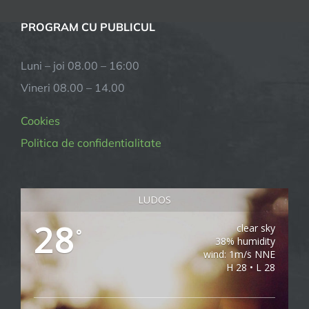
PROGRAM CU PUBLICUL
Luni – joi 08.00 – 16:00
Vineri 08.00 – 14.00
Cookies
Politica de confidentialitate
LUDOS
28
clear sky
°
38% humidity
wind: 1m/s NNE
H 28 • L 28