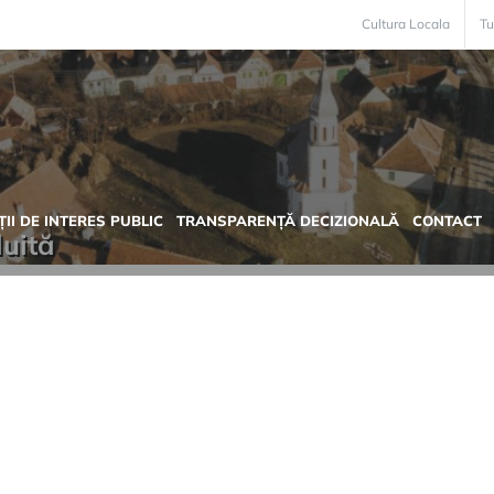
Cultura Locala
Tu
II DE INTERES PUBLIC
TRANSPARENȚĂ DECIZIONALĂ
CONTACT
duită