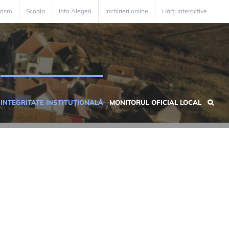
rism
Scoala
Info Alegeri
Inchirieri online
Hărți interactive
INTEGRITATE INSTITUȚIONALĂ
MONITORUL OFICIAL LOCAL