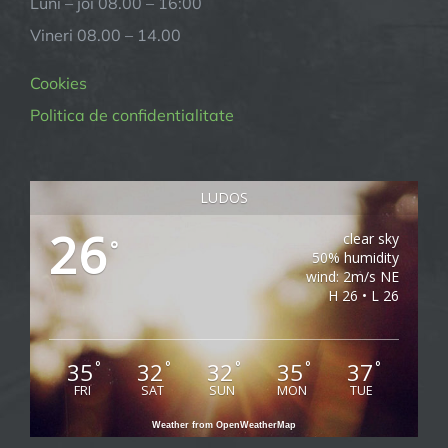
Luni – joi 08.00 – 16:00
Vineri 08.00 – 14.00
Cookies
Politica de confidentialitate
LUDOS
26
clear sky
°
50% humidity
wind: 2m/s NE
H 26 • L 26
35
32
32
35
37
°
°
°
°
°
FRI
SAT
SUN
MON
TUE
Weather from OpenWeatherMap