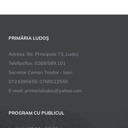
PRIMĂRIA LUDOȘ
Adresa: Str. Principala 73, Ludoș
Telefon/fax: 0269/589.101
Secretar Coman Teodor - Ioan
0724395655: 0769022555
E-mail: primarialudos@yahoo.com
PROGRAM CU PUBLICUL