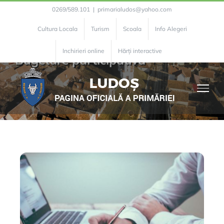
0269/589.101
|
primarialudos@yahoo.com
Cultura Locala
Turism
Scoala
Info Alegeri
Inchirieri online
Hărți interactive
Bugetare participativa