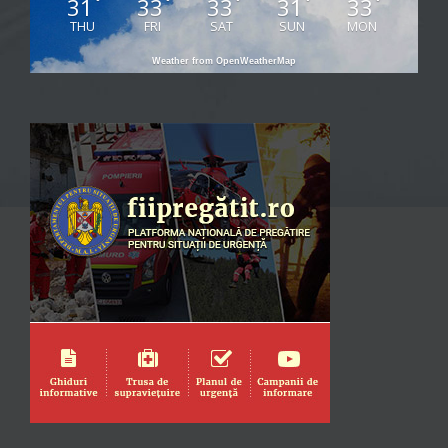
31
33
33
31
33
°
°
°
°
°
THU
FRI
SAT
SUN
MON
Weather from OpenWeatherMap