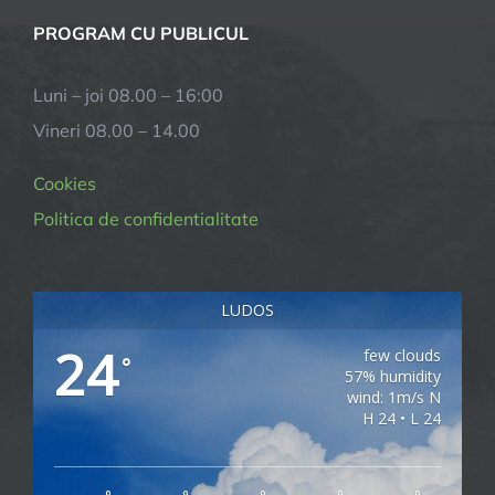
PROGRAM CU PUBLICUL
Luni – joi 08.00 – 16:00
Vineri 08.00 – 14.00
Cookies
Politica de confidentialitate
LUDOS
24
few clouds
°
57% humidity
wind: 1m/s N
H 24 • L 24