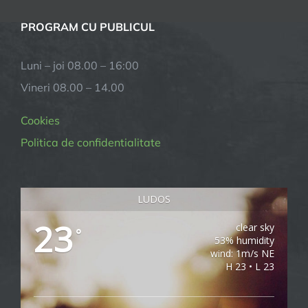
PROGRAM CU PUBLICUL
Luni – joi 08.00 – 16:00
Vineri 08.00 – 14.00
Cookies
Politica de confidentialitate
LUDOS
23
clear sky
°
53% humidity
wind: 1m/s NE
H 23 • L 23