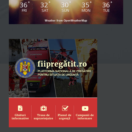
36
32
30
35
36
°
°
°
°
°
FRI
SAT
SUN
MON
TUE
Weather from OpenWeatherMap