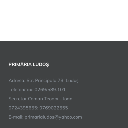
PRIMĂRIA LUDOȘ
Adresa: Str. Principala 73, Ludoș
Telefon/fax: 0269/589.101
Secretar Coman Teodor - Ioan
0724395655: 0769022555
E-mail: primarialudos@yahoo.com